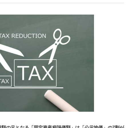
税額の元となる「固定資産税評価額」は「公示地価」の7割が