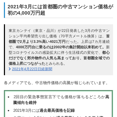
2021年3月には首都圏の中古マンション価格が
初の4,000万円超
東京カンテイ（東京・品川）が22日発表した3月の中古マン
ション平均希望売り出し価格（70平方メートル換算）は、
首
都圏で2月より3.3%高い4021万円
だった。上昇は7カ月連続
で、
4000万円台に乗るのは2002年の集計開始以来初めて。
新
型コロナウイルスの感染拡大に伴う生活様式の変化で、
都心
だけでなく郊外物件の人気も高まっており、首都圏全域での
価格上昇につながった
とみられる。
2021年4月22日日経新聞
各メディアでも、中古物件価格の高騰が報じられています。
2回目の緊急事態宣言下でも価格が落ちるどころか
高
騰傾向を維持
2021年3月には
過去最高価格を記録