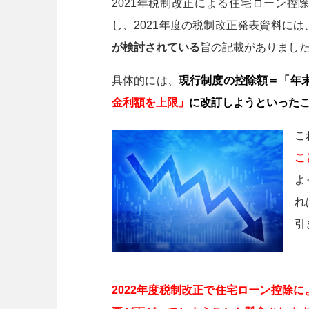
2021年税制改正による住宅ローン
し、2021年度の税制改正発表資料には
が検討されている
旨の記載がありまし
具体的には、
現行制度の控除額＝「年
金利額を上限」
に改訂しようといった
こ
こ
よ
れ
引
2022年度税制改正で住宅ローン控除に