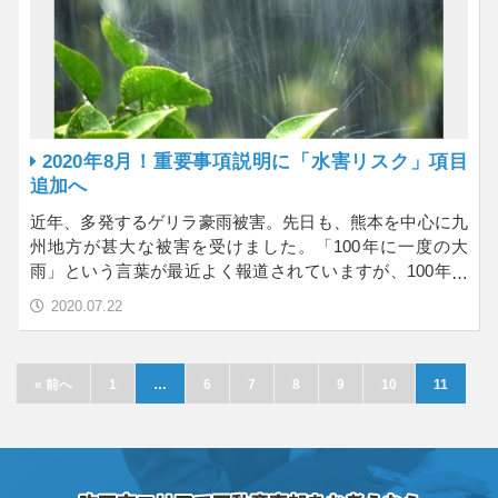
2020年8月！重要事項説明に「水害リスク」項目
追加へ
近年、多発するゲリラ豪雨被害。先日も、熊本を中心に九
州地方が甚大な被害を受けました。「100年に一度の大
雨」という言葉が最近よく報道されていますが、100年に
1…
2020.07.22
« 前へ
1
…
6
7
8
9
10
11