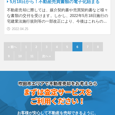
5月18日から！不動産売買書類の電子化始まる
不動産売却に際しては、媒介契約書や売買契約書など様々
な書類の交付を受けます。しかし、2022年5月18日施行の
宅建業法施行規則等の一部改正により、今後はこれらの…
2022.04.25
« 前へ
1
2
3
4
5
6
7
8
9
10
11
次へ »
お客様が安心して不動産を売却できるように、